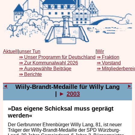
Aktuell
|
unser Tun
|
Wir
⇛ Unser Programm für Deutschland
⇛ Fraktion
⇛ Zur Kommunalwahl 2026
⇛ Vorstand
⇛ Ausgewählte Beiträge
⇛ Mitgliederberei
⇛ Berichte
◄
Wiily-Brandt-Medaille für Willy Lang
►
|
►
2003
»Das eigene Schicksal muss geprägt
werden«
Der Gerbrunner Ehrenbürger Willy Lang, 81, ist neuer
Träger der Willy-Brandt-Medaille der SPD Würzburg-