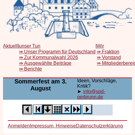
Aktuell
|
unser Tun
|
Wir
⇛ Unser Programm für Deutschland
⇛ Fraktion
⇛ Zur Kommunalwahl 2026
⇛ Vorstand
⇛ Ausgewählte Beiträge
⇛ Mitgliederberei
⇛ Berichte
Sommerfest am 3.
Ideen, Vorschläge,
Kritik?
August
►
info@spd-
gerbrunn.de
Anmelden
Impressum, Hinweise
Datenschutzerklärung