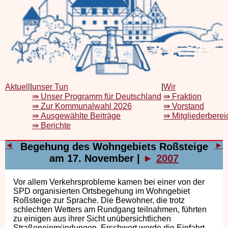
Aktuell
|
unser Tun
|
Wir
⇛ Unser Programm für Deutschland
⇛ Fraktion
⇛ Zur Kommunalwahl 2026
⇛ Vorstand
⇛ Ausgewählte Beiträge
⇛ Mitgliederberei
⇛ Berichte
◄
Begehung des Wohngebiets Roßsteige
►
am 17. November
|
►
2007
Vor allem Verkehrsprobleme kamen bei einer von der
SPD organisierten Ortsbegehung im Wohngebiet
Roßsteige zur Sprache. Die Bewohner, die trotz
schlechten Wetters am Rundgang teilnahmen, führten
zu einigen aus ihrer Sicht unübersichtlichen
Straßeneinmündungen. Erschwert werde die Einfahrt